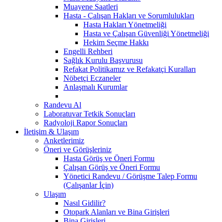
Muayene Saatleri
Hasta - Çalışan Hakları ve Sorumlulukları
Hasta Hakları Yönetmeliği
Hasta ve Çalışan Güvenliği Yönetmeliği
Hekim Seçme Hakkı
Engelli Rehberi
Sağlık Kurulu Başvurusu
Refakat Politikamız ve Refakatçi Kuralları
Nöbetçi Eczaneler
Anlaşmalı Kurumlar
Randevu Al
Laboratuvar Tetkik Sonuçları
Radyoloji Rapor Sonuçları
İletişim & Ulaşım
Anketlerimiz
Öneri ve Görüşleriniz
Hasta Görüş ve Öneri Formu
Çalışan Görüş ve Öneri Formu
Yönetici Randevu / Görüşme Talep Formu
(Çalışanlar İçin)
Ulaşım
Nasıl Gidilir?
Otopark Alanları ve Bina Girişleri
Bina Girişleri