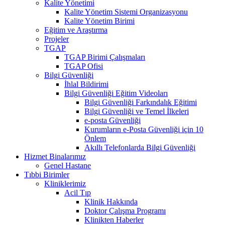
Kalite Yönetimi
Kalite Yönetim Sistemi Organizasyonu
Kalite Yönetim Birimi
Eğitim ve Araştırma
Projeler
TGAP
TGAP Birimi Çalışmaları
TGAP Ofisi
Bilgi Güvenliği
İhlal Bildirimi
Bilgi Güvenliği Eğitim Videoları
Bilgi Güvenliği Farkındalık Eğitimi
Bilgi Güvenliği ve Temel İlkeleri
e-posta Güvenliği
Kurumların e-Posta Güvenliği için 10
Önlem
Akıllı Telefonlarda Bilgi Güvenliği
Hizmet Binalarımız
Genel Hastane
Tıbbi Birimler
Kliniklerimiz
Acil Tıp
Klinik Hakkında
Doktor Çalışma Programı
Klinikten Haberler