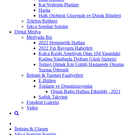
Kat Yerleşim Planları
Harita
Halk Otobüsü Güzergah ve Durak Bilgileri
Telefon Rehberi
Sıkça Sorulan Sorular
Dijital Medya
Medyada Biz
2022 Hemşirelik Haftası
2022 Tıp Bayramı Haberleri
Kalça Kırığı Ameliyatı Olan 104 Yaşındaki
Kadına Yatağında Doğum Günü Sürprizi
Tedavi Olmak İçin Gittiği Hastanede Okuma
Yazma Öğrendi
İletişim & Tanıtım Faaliyetleri
E-Bülten
Toplantı ve Organizasyonlar
Organ Bağış Haftası Etkinliği - 2021
Sağlık Takvimi
Fotoğraf Galerisi
Video
İletişim & Ulaşım
Sıkça Sorulan Sorular