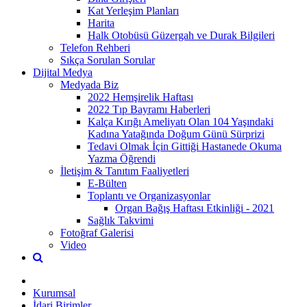
Kat Yerleşim Planları
Harita
Halk Otobüsü Güzergah ve Durak Bilgileri
Telefon Rehberi
Sıkça Sorulan Sorular
Dijital Medya
Medyada Biz
2022 Hemşirelik Haftası
2022 Tıp Bayramı Haberleri
Kalça Kırığı Ameliyatı Olan 104 Yaşındaki
Kadına Yatağında Doğum Günü Sürprizi
Tedavi Olmak İçin Gittiği Hastanede Okuma
Yazma Öğrendi
İletişim & Tanıtım Faaliyetleri
E-Bülten
Toplantı ve Organizasyonlar
Organ Bağış Haftası Etkinliği - 2021
Sağlık Takvimi
Fotoğraf Galerisi
Video
Kurumsal
İdari Birimler