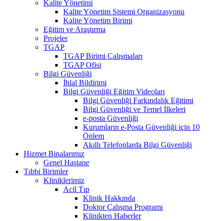
Kalite Yönetimi
Kalite Yönetim Sistemi Organizasyonu
Kalite Yönetim Birimi
Eğitim ve Araştırma
Projeler
TGAP
TGAP Birimi Çalışmaları
TGAP Ofisi
Bilgi Güvenliği
İhlal Bildirimi
Bilgi Güvenliği Eğitim Videoları
Bilgi Güvenliği Farkındalık Eğitimi
Bilgi Güvenliği ve Temel İlkeleri
e-posta Güvenliği
Kurumların e-Posta Güvenliği için 10
Önlem
Akıllı Telefonlarda Bilgi Güvenliği
Hizmet Binalarımız
Genel Hastane
Tıbbi Birimler
Kliniklerimiz
Acil Tıp
Klinik Hakkında
Doktor Çalışma Programı
Klinikten Haberler