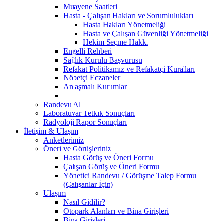
Muayene Saatleri
Hasta - Çalışan Hakları ve Sorumlulukları
Hasta Hakları Yönetmeliği
Hasta ve Çalışan Güvenliği Yönetmeliği
Hekim Seçme Hakkı
Engelli Rehberi
Sağlık Kurulu Başvurusu
Refakat Politikamız ve Refakatçi Kuralları
Nöbetçi Eczaneler
Anlaşmalı Kurumlar
Randevu Al
Laboratuvar Tetkik Sonuçları
Radyoloji Rapor Sonuçları
İletişim & Ulaşım
Anketlerimiz
Öneri ve Görüşleriniz
Hasta Görüş ve Öneri Formu
Çalışan Görüş ve Öneri Formu
Yönetici Randevu / Görüşme Talep Formu
(Çalışanlar İçin)
Ulaşım
Nasıl Gidilir?
Otopark Alanları ve Bina Girişleri
Bina Girişleri