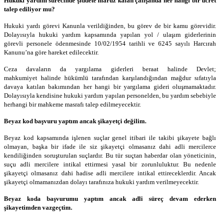
Hukuki yardım sürecinde şiddete maruz kalan çalışanda her hangi bir ücret
talep ediliyor mu?
Hukuki yardı görevi Kanunla verildiğinden, bu görev de bir kamu görevidir.
Dolayısıyla hukuki yardım kapsamında yapılan yol / ulaşım giderlerinin
görevli personele ödenmesinde 10/02/1954 tarihli ve 6245 sayılı Harcırah
Kanunu’na göre hareket edilecektir.
Ceza davaların da yargılama giderleri beraat halinde Devlet;
mahkumiyet halinde hükümlü tarafından karşılandığından mağdur sıfatıyla
davaya katılan bakımından her hangi bir yargılama gideri oluşmamaktadır.
Dolayısıyla kendisine hukuki yardım yapılan personelden, bu yardım sebebiyle
herhangi bir mahkeme masrafı talep edilmeyecektir.
Beyaz kod başvuru yaptım ancak şikayetçi değilim.
Beyaz kod kapsamında işlenen suçlar genel itibari ile takibi şikayete bağlı
olmayan, başka bir ifade ile siz şikayetçi olmasanız dahi adli mercilerce
kendiliğinden soruşturulan suçlardır. Bu tür suçtan haberdar olan yöneticinin,
suçu adli mercilere intikal ettirmesi yasal bir zorunluluktur. Bu nedenle
şikayetçi olmasanız dahi hadise adli mercilere intikal ettireceklerdir. Ancak
şikayetçi olmamanızdan dolayı tarafınıza hukuki yardım verilmeyecektir.
Beyaz koda başvurumu yaptım ancak adli süreç devam ederken
şikayetimden vazgeçtim.