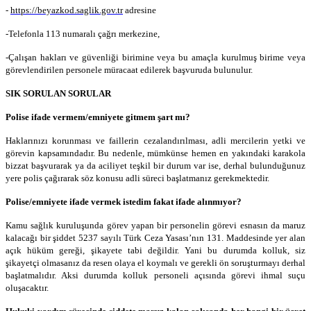
-
https://beyazkod.saglik.gov.tr
adresine
-Telefonla 113 numaralı çağrı merkezine,
-Çalışan hakları ve güvenliği birimine veya bu amaçla kurulmuş birime veya
görevlendirilen personele müracaat edilerek başvuruda bulunulur.
SIK SORULAN SORULAR
Polise ifade vermem/emniyete gitmem şart mı?
Haklarınızı korunması ve faillerin cezalandırılması, adli mercilerin yetki ve
görevin kapsamındadır. Bu nedenle, mümkünse hemen en yakındaki karakola
bizzat başvurarak ya da aciliyet teşkil bir durum var ise, derhal bulunduğunuz
yere polis çağırarak söz konusu adli süreci başlatmanız gerekmektedir.
Polise/emniyete ifade vermek istedim fakat ifade alınmıyor?
Kamu sağlık kuruluşunda görev yapan bir personelin görevi esnasın da maruz
kalacağı bir şiddet 5237 sayılı Türk Ceza Yasası’nın 131. Maddesinde yer alan
açık hüküm gereği, şikayete tabi değildir. Yani bu durumda kolluk, siz
şikayetçi olmasanız da resen olaya el koymalı ve gerekli ön soruşturmayı derhal
başlatmalıdır. Aksi durumda kolluk personeli açısında görevi ihmal suçu
oluşacaktır.