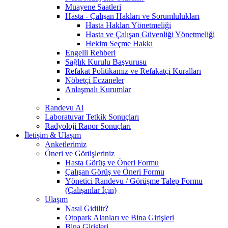
Muayene Saatleri
Hasta - Çalışan Hakları ve Sorumlulukları
Hasta Hakları Yönetmeliği
Hasta ve Çalışan Güvenliği Yönetmeliği
Hekim Seçme Hakkı
Engelli Rehberi
Sağlık Kurulu Başvurusu
Refakat Politikamız ve Refakatçi Kuralları
Nöbetçi Eczaneler
Anlaşmalı Kurumlar
Randevu Al
Laboratuvar Tetkik Sonuçları
Radyoloji Rapor Sonuçları
İletişim & Ulaşım
Anketlerimiz
Öneri ve Görüşleriniz
Hasta Görüş ve Öneri Formu
Çalışan Görüş ve Öneri Formu
Yönetici Randevu / Görüşme Talep Formu
(Çalışanlar İçin)
Ulaşım
Nasıl Gidilir?
Otopark Alanları ve Bina Girişleri
Bina Girişleri