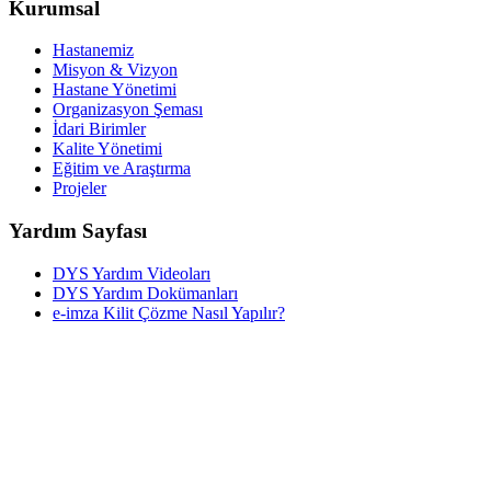
Kurumsal
Hastanemiz
Misyon & Vizyon
Hastane Yönetimi
Organizasyon Şeması
İdari Birimler
Kalite Yönetimi
Eğitim ve Araştırma
Projeler
Yardım Sayfası
DYS Yardım Videoları
DYS Yardım Dokümanları
e-imza Kilit Çözme Nasıl Yapılır?