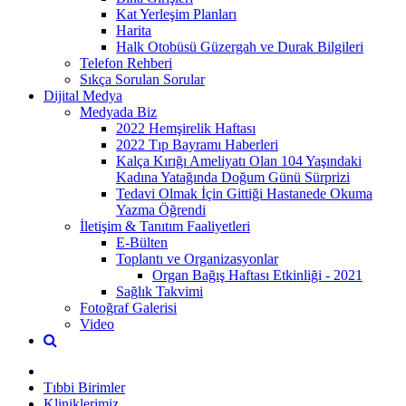
Kat Yerleşim Planları
Harita
Halk Otobüsü Güzergah ve Durak Bilgileri
Telefon Rehberi
Sıkça Sorulan Sorular
Dijital Medya
Medyada Biz
2022 Hemşirelik Haftası
2022 Tıp Bayramı Haberleri
Kalça Kırığı Ameliyatı Olan 104 Yaşındaki
Kadına Yatağında Doğum Günü Sürprizi
Tedavi Olmak İçin Gittiği Hastanede Okuma
Yazma Öğrendi
İletişim & Tanıtım Faaliyetleri
E-Bülten
Toplantı ve Organizasyonlar
Organ Bağış Haftası Etkinliği - 2021
Sağlık Takvimi
Fotoğraf Galerisi
Video
Tıbbi Birimler
Kliniklerimiz