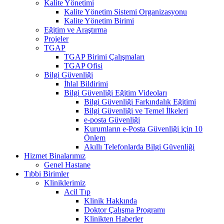
Kalite Yönetimi
Kalite Yönetim Sistemi Organizasyonu
Kalite Yönetim Birimi
Eğitim ve Araştırma
Projeler
TGAP
TGAP Birimi Çalışmaları
TGAP Ofisi
Bilgi Güvenliği
İhlal Bildirimi
Bilgi Güvenliği Eğitim Videoları
Bilgi Güvenliği Farkındalık Eğitimi
Bilgi Güvenliği ve Temel İlkeleri
e-posta Güvenliği
Kurumların e-Posta Güvenliği için 10
Önlem
Akıllı Telefonlarda Bilgi Güvenliği
Hizmet Binalarımız
Genel Hastane
Tıbbi Birimler
Kliniklerimiz
Acil Tıp
Klinik Hakkında
Doktor Çalışma Programı
Klinikten Haberler