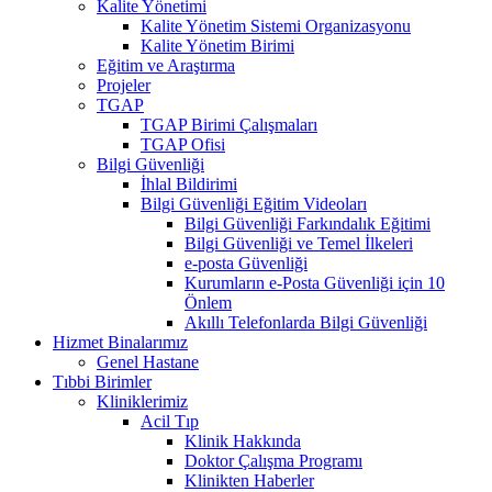
Kalite Yönetimi
Kalite Yönetim Sistemi Organizasyonu
Kalite Yönetim Birimi
Eğitim ve Araştırma
Projeler
TGAP
TGAP Birimi Çalışmaları
TGAP Ofisi
Bilgi Güvenliği
İhlal Bildirimi
Bilgi Güvenliği Eğitim Videoları
Bilgi Güvenliği Farkındalık Eğitimi
Bilgi Güvenliği ve Temel İlkeleri
e-posta Güvenliği
Kurumların e-Posta Güvenliği için 10
Önlem
Akıllı Telefonlarda Bilgi Güvenliği
Hizmet Binalarımız
Genel Hastane
Tıbbi Birimler
Kliniklerimiz
Acil Tıp
Klinik Hakkında
Doktor Çalışma Programı
Klinikten Haberler