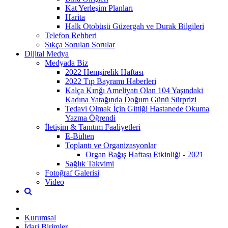
Kat Yerleşim Planları
Harita
Halk Otobüsü Güzergah ve Durak Bilgileri
Telefon Rehberi
Sıkça Sorulan Sorular
Dijital Medya
Medyada Biz
2022 Hemşirelik Haftası
2022 Tıp Bayramı Haberleri
Kalça Kırığı Ameliyatı Olan 104 Yaşındaki
Kadına Yatağında Doğum Günü Sürprizi
Tedavi Olmak İçin Gittiği Hastanede Okuma
Yazma Öğrendi
İletişim & Tanıtım Faaliyetleri
E-Bülten
Toplantı ve Organizasyonlar
Organ Bağış Haftası Etkinliği - 2021
Sağlık Takvimi
Fotoğraf Galerisi
Video
Kurumsal
İdari Birimler