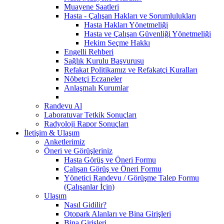
Muayene Saatleri
Hasta - Çalışan Hakları ve Sorumlulukları
Hasta Hakları Yönetmeliği
Hasta ve Çalışan Güvenliği Yönetmeliği
Hekim Seçme Hakkı
Engelli Rehberi
Sağlık Kurulu Başvurusu
Refakat Politikamız ve Refakatçi Kuralları
Nöbetçi Eczaneler
Anlaşmalı Kurumlar
Randevu Al
Laboratuvar Tetkik Sonuçları
Radyoloji Rapor Sonuçları
İletişim & Ulaşım
Anketlerimiz
Öneri ve Görüşleriniz
Hasta Görüş ve Öneri Formu
Çalışan Görüş ve Öneri Formu
Yönetici Randevu / Görüşme Talep Formu
(Çalışanlar İçin)
Ulaşım
Nasıl Gidilir?
Otopark Alanları ve Bina Girişleri
Bina Girişleri