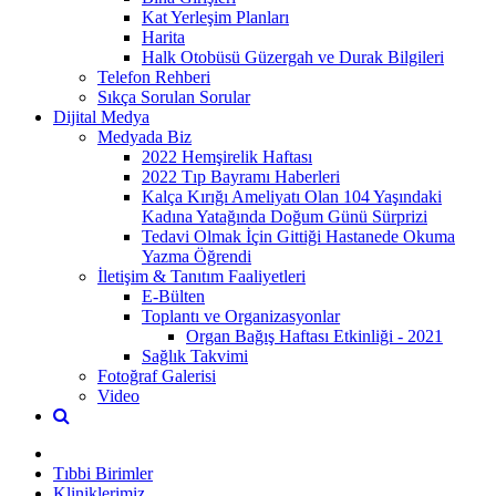
Kat Yerleşim Planları
Harita
Halk Otobüsü Güzergah ve Durak Bilgileri
Telefon Rehberi
Sıkça Sorulan Sorular
Dijital Medya
Medyada Biz
2022 Hemşirelik Haftası
2022 Tıp Bayramı Haberleri
Kalça Kırığı Ameliyatı Olan 104 Yaşındaki
Kadına Yatağında Doğum Günü Sürprizi
Tedavi Olmak İçin Gittiği Hastanede Okuma
Yazma Öğrendi
İletişim & Tanıtım Faaliyetleri
E-Bülten
Toplantı ve Organizasyonlar
Organ Bağış Haftası Etkinliği - 2021
Sağlık Takvimi
Fotoğraf Galerisi
Video
Tıbbi Birimler
Kliniklerimiz