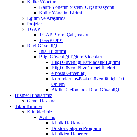
Kalite Yönetimi
Kalite Yönetim Sistemi Organizasyonu
Kalite Yönetim Birimi
Eğitim ve Araştırma
Projeler
TGAP
TGAP Birimi Çalışmaları
TGAP Ofisi
Bilgi Güvenliği
İhlal Bildirimi
Bilgi Güvenliği Eğitim Videoları
Bilgi Güvenliği Farkındalık Eğitimi
Bilgi Güvenliği ve Temel İlkeleri
e-posta Güvenliği
Kurumların e-Posta Güvenliği için 10
Önlem
Akıllı Telefonlarda Bilgi Güvenliği
Hizmet Binalarımız
Genel Hastane
Tıbbi Birimler
Kliniklerimiz
Acil Tıp
Klinik Hakkında
Doktor Çalışma Programı
Klinikten Haberler