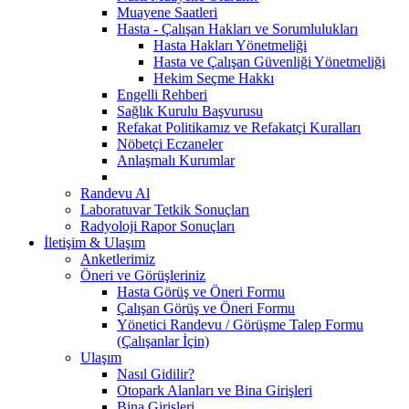
Muayene Saatleri
Hasta - Çalışan Hakları ve Sorumlulukları
Hasta Hakları Yönetmeliği
Hasta ve Çalışan Güvenliği Yönetmeliği
Hekim Seçme Hakkı
Engelli Rehberi
Sağlık Kurulu Başvurusu
Refakat Politikamız ve Refakatçi Kuralları
Nöbetçi Eczaneler
Anlaşmalı Kurumlar
Randevu Al
Laboratuvar Tetkik Sonuçları
Radyoloji Rapor Sonuçları
İletişim & Ulaşım
Anketlerimiz
Öneri ve Görüşleriniz
Hasta Görüş ve Öneri Formu
Çalışan Görüş ve Öneri Formu
Yönetici Randevu / Görüşme Talep Formu
(Çalışanlar İçin)
Ulaşım
Nasıl Gidilir?
Otopark Alanları ve Bina Girişleri
Bina Girişleri