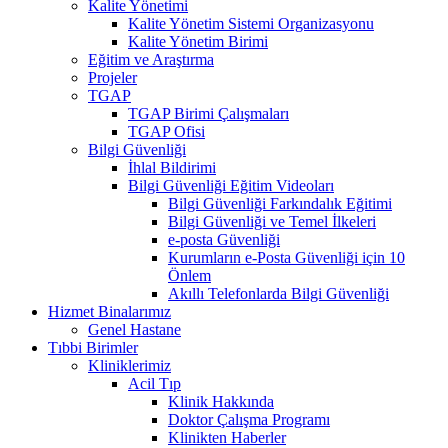
Kalite Yönetimi
Kalite Yönetim Sistemi Organizasyonu
Kalite Yönetim Birimi
Eğitim ve Araştırma
Projeler
TGAP
TGAP Birimi Çalışmaları
TGAP Ofisi
Bilgi Güvenliği
İhlal Bildirimi
Bilgi Güvenliği Eğitim Videoları
Bilgi Güvenliği Farkındalık Eğitimi
Bilgi Güvenliği ve Temel İlkeleri
e-posta Güvenliği
Kurumların e-Posta Güvenliği için 10
Önlem
Akıllı Telefonlarda Bilgi Güvenliği
Hizmet Binalarımız
Genel Hastane
Tıbbi Birimler
Kliniklerimiz
Acil Tıp
Klinik Hakkında
Doktor Çalışma Programı
Klinikten Haberler