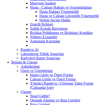
Muayene Saatleri
Hasta - Çalışan Hakları ve Sorumlulukları
Hasta Hakları Yönetmeliği
Hasta ve Çalışan Güvenliği Yönetmeliği
Hekim Seçme Hakkı
Engelli Rehberi
Sağlık Kurulu Başvurusu
Refakat Politikamız ve Refakatçi Kuralları
Nöbetçi Eczaneler
Anlaşmalı Kurumlar
Randevu Al
Laboratuvar Tetkik Sonuçları
Radyoloji Rapor Sonuçları
İletişim & Ulaşım
Anketlerimiz
Öneri ve Görüşleriniz
Hasta Görüş ve Öneri Formu
Çalışan Görüş ve Öneri Formu
Yönetici Randevu / Görüşme Talep Formu
(Çalışanlar İçin)
Ulaşım
Nasıl Gidilir?
Otopark Alanları ve Bina Girişleri
Bina Girişleri