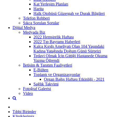
Kat Yerleşim Planları
Harita
Halk Otobüsü Güzergah ve Durak Bilgileri
Telefon Rehberi
Sıkça Sorulan Sorular
Dijital Medya
Medyada Biz
2022 Hemşirelik Haftası
2022 Tıp Bayramı Haberleri
Kalça Kırığı Ameliyatı Olan 104 Yaşındaki
Kadına Yatağında Doğum Günü Sürprizi
Tedavi Olmak İçin Gittiği Hastanede Okuma
Yazma Öğrendi
İletişim & Tanıtım Faaliyetleri
E-Bülten
Toplantı ve Organizasyonlar
Organ Bağış Haftası Etkinliği - 2021
Sağlık Takvimi
Fotoğraf Galerisi
Video
Tıbbi Birimler
Kliniklerimiz