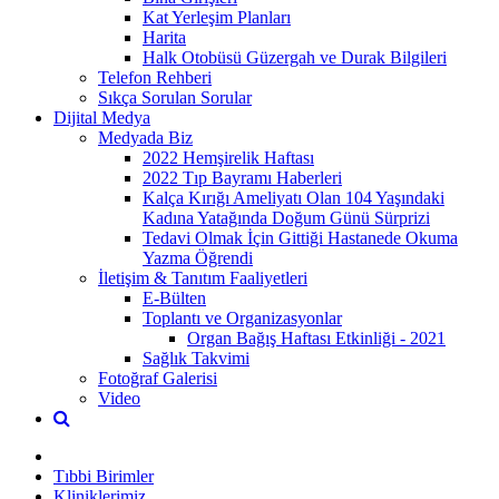
Kat Yerleşim Planları
Harita
Halk Otobüsü Güzergah ve Durak Bilgileri
Telefon Rehberi
Sıkça Sorulan Sorular
Dijital Medya
Medyada Biz
2022 Hemşirelik Haftası
2022 Tıp Bayramı Haberleri
Kalça Kırığı Ameliyatı Olan 104 Yaşındaki
Kadına Yatağında Doğum Günü Sürprizi
Tedavi Olmak İçin Gittiği Hastanede Okuma
Yazma Öğrendi
İletişim & Tanıtım Faaliyetleri
E-Bülten
Toplantı ve Organizasyonlar
Organ Bağış Haftası Etkinliği - 2021
Sağlık Takvimi
Fotoğraf Galerisi
Video
Tıbbi Birimler
Kliniklerimiz