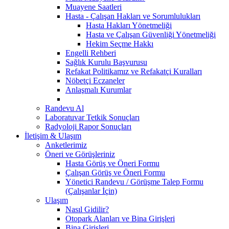
Muayene Saatleri
Hasta - Çalışan Hakları ve Sorumlulukları
Hasta Hakları Yönetmeliği
Hasta ve Çalışan Güvenliği Yönetmeliği
Hekim Seçme Hakkı
Engelli Rehberi
Sağlık Kurulu Başvurusu
Refakat Politikamız ve Refakatçi Kuralları
Nöbetçi Eczaneler
Anlaşmalı Kurumlar
Randevu Al
Laboratuvar Tetkik Sonuçları
Radyoloji Rapor Sonuçları
İletişim & Ulaşım
Anketlerimiz
Öneri ve Görüşleriniz
Hasta Görüş ve Öneri Formu
Çalışan Görüş ve Öneri Formu
Yönetici Randevu / Görüşme Talep Formu
(Çalışanlar İçin)
Ulaşım
Nasıl Gidilir?
Otopark Alanları ve Bina Girişleri
Bina Girişleri