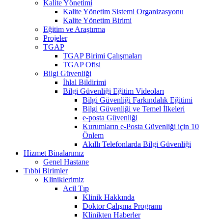
Kalite Yönetimi
Kalite Yönetim Sistemi Organizasyonu
Kalite Yönetim Birimi
Eğitim ve Araştırma
Projeler
TGAP
TGAP Birimi Çalışmaları
TGAP Ofisi
Bilgi Güvenliği
İhlal Bildirimi
Bilgi Güvenliği Eğitim Videoları
Bilgi Güvenliği Farkındalık Eğitimi
Bilgi Güvenliği ve Temel İlkeleri
e-posta Güvenliği
Kurumların e-Posta Güvenliği için 10
Önlem
Akıllı Telefonlarda Bilgi Güvenliği
Hizmet Binalarımız
Genel Hastane
Tıbbi Birimler
Kliniklerimiz
Acil Tıp
Klinik Hakkında
Doktor Çalışma Programı
Klinikten Haberler