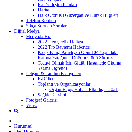
Kat Yerleşim Planları
Harita
Halk Otobüsü Güzergah ve Durak Bilgileri
Telefon Rehberi
Sıkça Sorulan Sorular
Dijital Medya
Medyada Biz
2022 Hemşirelik Haftası
2022 Tıp Bayramı Haberleri
Kalça Kırığı Ameliyatı Olan 104 Yaşındaki
Kadına Yatağında Doğum Günü Sürprizi
Tedavi Olmak İçin Gittiği Hastanede Okuma
Yazma Öğrendi
İletişim & Tanıtım Faaliyetleri
E-Bülten
Toplantı ve Organizasyonlar
Organ Bağış Haftası Etkinliği - 2021
Sağlık Takvimi
Fotoğraf Galerisi
Video
Kurumsal
İdari Birimler