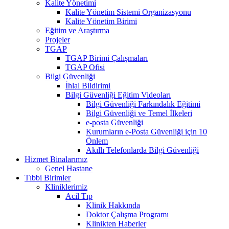
Kalite Yönetimi
Kalite Yönetim Sistemi Organizasyonu
Kalite Yönetim Birimi
Eğitim ve Araştırma
Projeler
TGAP
TGAP Birimi Çalışmaları
TGAP Ofisi
Bilgi Güvenliği
İhlal Bildirimi
Bilgi Güvenliği Eğitim Videoları
Bilgi Güvenliği Farkındalık Eğitimi
Bilgi Güvenliği ve Temel İlkeleri
e-posta Güvenliği
Kurumların e-Posta Güvenliği için 10
Önlem
Akıllı Telefonlarda Bilgi Güvenliği
Hizmet Binalarımız
Genel Hastane
Tıbbi Birimler
Kliniklerimiz
Acil Tıp
Klinik Hakkında
Doktor Çalışma Programı
Klinikten Haberler