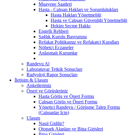
Muayene Saatleri
Hasta - Çalışan Hakları ve Sorumlulukları
Hasta Hakları Yönetmeliği
Hasta ve Çalışan Güvenliği Yönetmeliği
Hekim Seçme Hakkı
Engelli Rehberi
Sağlık Kurulu Başvurusu
Refakat Politikamız ve Refakatçi Kuralları
Nöbetçi Eczaneler
Anlaşmalı Kurumlar
Randevu Al
Laboratuvar Tetkik Sonuçları
Radyoloji Rapor Sonuçları
İletişim & Ulaşım
Anketlerimiz
Öneri ve Görüşleriniz
Hasta Görüş ve Öneri Formu
Çalışan Görüş ve Öneri Formu
Yönetici Randevu / Görüşme Talep Formu
(Çalışanlar İçin)
Ulaşım
Nasıl Gidilir?
Otopark Alanları ve Bina Girişleri
Bina Girişleri