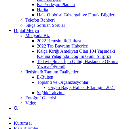
Kat Yerleşim Planları
Harita
Halk Otobüsü Güzergah ve Durak Bilgileri
Telefon Rehberi
Sıkça Sorulan Sorular
Dijital Medya
Medyada Biz
2022 Hemşirelik Haftası
2022 Tıp Bayramı Haberleri
Kalça Kırığı Ameliyatı Olan 104 Yaşındaki
Kadına Yatağında Doğum Günü Sürprizi
Tedavi Olmak İçin Gittiği Hastanede Okuma
Yazma Öğrendi
İletişim & Tanıtım Faaliyetleri
E-Bülten
Toplantı ve Organizasyonlar
Organ Bağış Haftası Etkinliği - 2021
Sağlık Takvimi
Fotoğraf Galerisi
Video
Kurumsal
İdari Birimler