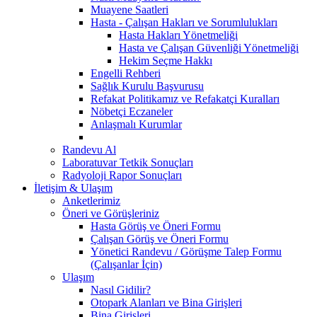
Muayene Saatleri
Hasta - Çalışan Hakları ve Sorumlulukları
Hasta Hakları Yönetmeliği
Hasta ve Çalışan Güvenliği Yönetmeliği
Hekim Seçme Hakkı
Engelli Rehberi
Sağlık Kurulu Başvurusu
Refakat Politikamız ve Refakatçi Kuralları
Nöbetçi Eczaneler
Anlaşmalı Kurumlar
Randevu Al
Laboratuvar Tetkik Sonuçları
Radyoloji Rapor Sonuçları
İletişim & Ulaşım
Anketlerimiz
Öneri ve Görüşleriniz
Hasta Görüş ve Öneri Formu
Çalışan Görüş ve Öneri Formu
Yönetici Randevu / Görüşme Talep Formu
(Çalışanlar İçin)
Ulaşım
Nasıl Gidilir?
Otopark Alanları ve Bina Girişleri
Bina Girişleri