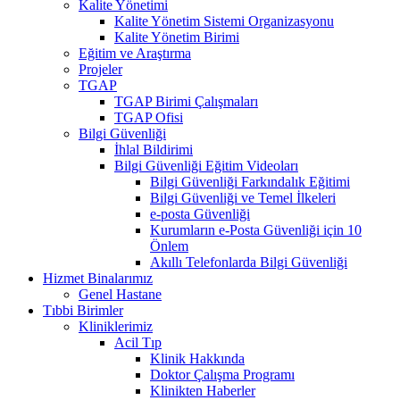
Kalite Yönetimi
Kalite Yönetim Sistemi Organizasyonu
Kalite Yönetim Birimi
Eğitim ve Araştırma
Projeler
TGAP
TGAP Birimi Çalışmaları
TGAP Ofisi
Bilgi Güvenliği
İhlal Bildirimi
Bilgi Güvenliği Eğitim Videoları
Bilgi Güvenliği Farkındalık Eğitimi
Bilgi Güvenliği ve Temel İlkeleri
e-posta Güvenliği
Kurumların e-Posta Güvenliği için 10
Önlem
Akıllı Telefonlarda Bilgi Güvenliği
Hizmet Binalarımız
Genel Hastane
Tıbbi Birimler
Kliniklerimiz
Acil Tıp
Klinik Hakkında
Doktor Çalışma Programı
Klinikten Haberler