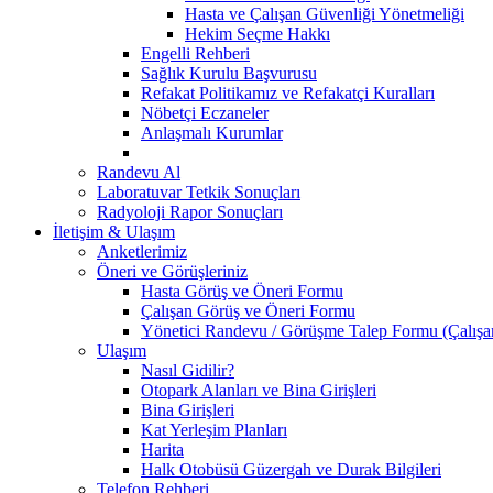
Hasta ve Çalışan Güvenliği Yönetmeliği
Hekim Seçme Hakkı
Engelli Rehberi
Sağlık Kurulu Başvurusu
Refakat Politikamız ve Refakatçi Kuralları
Nöbetçi Eczaneler
Anlaşmalı Kurumlar
Randevu Al
Laboratuvar Tetkik Sonuçları
Radyoloji Rapor Sonuçları
İletişim & Ulaşım
Anketlerimiz
Öneri ve Görüşleriniz
Hasta Görüş ve Öneri Formu
Çalışan Görüş ve Öneri Formu
Yönetici Randevu / Görüşme Talep Formu (Çalışan
Ulaşım
Nasıl Gidilir?
Otopark Alanları ve Bina Girişleri
Bina Girişleri
Kat Yerleşim Planları
Harita
Halk Otobüsü Güzergah ve Durak Bilgileri
Telefon Rehberi