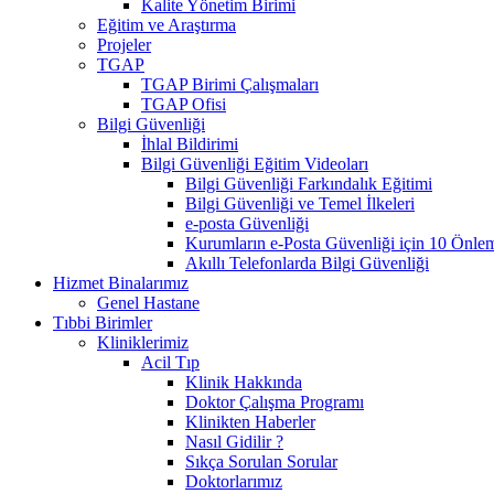
Kalite Yönetim Birimi
Eğitim ve Araştırma
Projeler
TGAP
TGAP Birimi Çalışmaları
TGAP Ofisi
Bilgi Güvenliği
İhlal Bildirimi
Bilgi Güvenliği Eğitim Videoları
Bilgi Güvenliği Farkındalık Eğitimi
Bilgi Güvenliği ve Temel İlkeleri
e-posta Güvenliği
Kurumların e-Posta Güvenliği için 10 Önle
Akıllı Telefonlarda Bilgi Güvenliği
Hizmet Binalarımız
Genel Hastane
Tıbbi Birimler
Kliniklerimiz
Acil Tıp
Klinik Hakkında
Doktor Çalışma Programı
Klinikten Haberler
Nasıl Gidilir ?
Sıkça Sorulan Sorular
Doktorlarımız