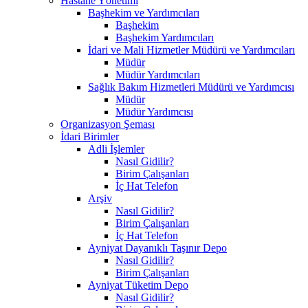
Hastane Yönetimi
Başhekim ve Yardımcıları
Başhekim
Başhekim Yardımcıları
İdari ve Mali Hizmetler Müdürü ve Yardımcıları
Müdür
Müdür Yardımcıları
Sağlık Bakım Hizmetleri Müdürü ve Yardımcısı
Müdür
Müdür Yardımcısı
Organizasyon Şeması
İdari Birimler
Adli İşlemler
Nasıl Gidilir?
Birim Çalışanları
İç Hat Telefon
Arşiv
Nasıl Gidilir?
Birim Çalışanları
İç Hat Telefon
Ayniyat Dayanıklı Taşınır Depo
Nasıl Gidilir?
Birim Çalışanları
Ayniyat Tüketim Depo
Nasıl Gidilir?