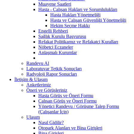
Muayene Saatleri
Hasta - Çalışan Hakları ve Sorumlulukları
Hasta Hakları Yönetmeliği
Hasta ve Çalışan Güvenliği Yönetmeliği
Hekim Seçme Hakkı
Engelli Rehberi
Sağlık Kurulu Başvurusu
Refakat Politikamız ve Refakatçi Kuralları
Nöbetçi Eczaneler
Anlaşmalı Kurumlar
Randevu Al
Laboratuvar Tetkik Sonuçları
Radyoloji Rapor Sonuçları
İletişim & Ulaşım
Anketlerimiz
Öneri ve Görüşleriniz
Hasta Görüş ve Öneri Formu
Çalışan Görüş ve Öneri Formu
Yönetici Randevu / Görüşme Talep Formu
(Çalışanlar İçin)
Ulaşım
Nasıl Gidilir?
Otopark Alanları ve Bina Girişleri
Bina Girişleri