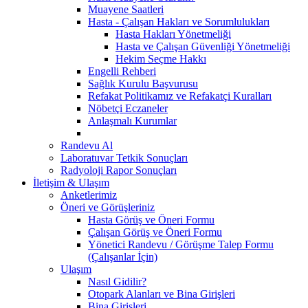
Muayene Saatleri
Hasta - Çalışan Hakları ve Sorumlulukları
Hasta Hakları Yönetmeliği
Hasta ve Çalışan Güvenliği Yönetmeliği
Hekim Seçme Hakkı
Engelli Rehberi
Sağlık Kurulu Başvurusu
Refakat Politikamız ve Refakatçi Kuralları
Nöbetçi Eczaneler
Anlaşmalı Kurumlar
Randevu Al
Laboratuvar Tetkik Sonuçları
Radyoloji Rapor Sonuçları
İletişim & Ulaşım
Anketlerimiz
Öneri ve Görüşleriniz
Hasta Görüş ve Öneri Formu
Çalışan Görüş ve Öneri Formu
Yönetici Randevu / Görüşme Talep Formu
(Çalışanlar İçin)
Ulaşım
Nasıl Gidilir?
Otopark Alanları ve Bina Girişleri
Bina Girişleri