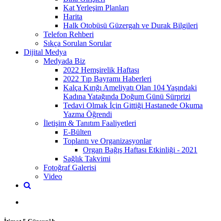
Kat Yerleşim Planları
Harita
Halk Otobüsü Güzergah ve Durak Bilgileri
Telefon Rehberi
Sıkça Sorulan Sorular
Dijital Medya
Medyada Biz
2022 Hemşirelik Haftası
2022 Tıp Bayramı Haberleri
Kalça Kırığı Ameliyatı Olan 104 Yaşındaki
Kadına Yatağında Doğum Günü Sürprizi
Tedavi Olmak İçin Gittiği Hastanede Okuma
Yazma Öğrendi
İletişim & Tanıtım Faaliyetleri
E-Bülten
Toplantı ve Organizasyonlar
Organ Bağış Haftası Etkinliği - 2021
Sağlık Takvimi
Fotoğraf Galerisi
Video