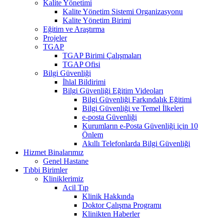
Kalite Yönetimi
Kalite Yönetim Sistemi Organizasyonu
Kalite Yönetim Birimi
Eğitim ve Araştırma
Projeler
TGAP
TGAP Birimi Çalışmaları
TGAP Ofisi
Bilgi Güvenliği
İhlal Bildirimi
Bilgi Güvenliği Eğitim Videoları
Bilgi Güvenliği Farkındalık Eğitimi
Bilgi Güvenliği ve Temel İlkeleri
e-posta Güvenliği
Kurumların e-Posta Güvenliği için 10
Önlem
Akıllı Telefonlarda Bilgi Güvenliği
Hizmet Binalarımız
Genel Hastane
Tıbbi Birimler
Kliniklerimiz
Acil Tıp
Klinik Hakkında
Doktor Çalışma Programı
Klinikten Haberler