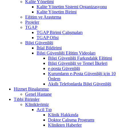
Kalite Yönetimi
Kalite Yönetim Sistemi Organizasyonu
Kalite Yönetim Birimi
Eğitim ve Araştırma
Projeler
TGAP
TGAP Birimi Çalışmaları
TGAP Ofisi
Bilgi Güvenliği
İhlal Bildirimi
Bilgi Güvenliği Eğitim Videoları
Bilgi Güvenliği Farkındalık Eğitimi
Bilgi Güvenliği ve Temel İlkeleri
e-posta Güvenliği
Kurumların e-Posta Güvenliği için 10
Önlem
Akıllı Telefonlarda Bilgi Güvenliği
Hizmet Binalarımız
Genel Hastane
Tıbbi Birimler
Kliniklerimiz
Acil Tıp
Klinik Hakkında
Doktor Çalışma Programı
Klinikten Haberler