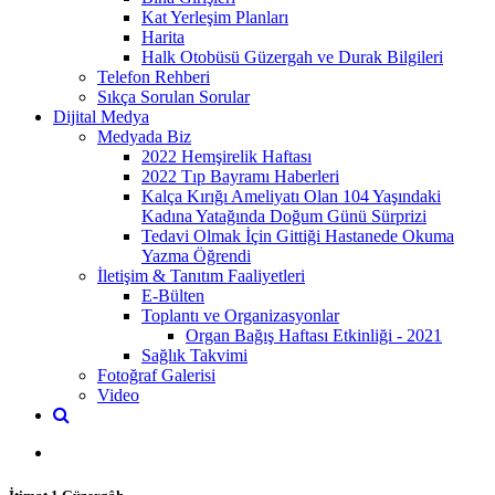
Kat Yerleşim Planları
Harita
Halk Otobüsü Güzergah ve Durak Bilgileri
Telefon Rehberi
Sıkça Sorulan Sorular
Dijital Medya
Medyada Biz
2022 Hemşirelik Haftası
2022 Tıp Bayramı Haberleri
Kalça Kırığı Ameliyatı Olan 104 Yaşındaki
Kadına Yatağında Doğum Günü Sürprizi
Tedavi Olmak İçin Gittiği Hastanede Okuma
Yazma Öğrendi
İletişim & Tanıtım Faaliyetleri
E-Bülten
Toplantı ve Organizasyonlar
Organ Bağış Haftası Etkinliği - 2021
Sağlık Takvimi
Fotoğraf Galerisi
Video