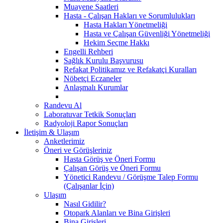
Muayene Saatleri
Hasta - Çalışan Hakları ve Sorumlulukları
Hasta Hakları Yönetmeliği
Hasta ve Çalışan Güvenliği Yönetmeliği
Hekim Seçme Hakkı
Engelli Rehberi
Sağlık Kurulu Başvurusu
Refakat Politikamız ve Refakatçi Kuralları
Nöbetçi Eczaneler
Anlaşmalı Kurumlar
Randevu Al
Laboratuvar Tetkik Sonuçları
Radyoloji Rapor Sonuçları
İletişim & Ulaşım
Anketlerimiz
Öneri ve Görüşleriniz
Hasta Görüş ve Öneri Formu
Çalışan Görüş ve Öneri Formu
Yönetici Randevu / Görüşme Talep Formu
(Çalışanlar İçin)
Ulaşım
Nasıl Gidilir?
Otopark Alanları ve Bina Girişleri
Bina Girişleri